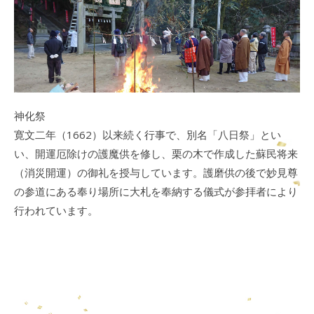
神化祭
寛文二年（1662）以来続く行事で、別名「八日祭」とい
い、開運厄除けの護魔供を修し、栗の木で作成した蘇民将来
（消災開運）の御礼を授与しています。護磨供の後で妙見尊
の参道にある奉り場所に大札を奉納する儀式が参拝者により
行われています。